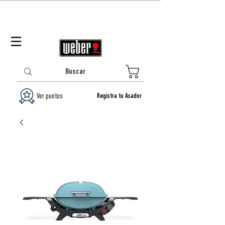
Panamá (ES)
Log In/Registrarse
0
Ver puntos
Registra tu Asador