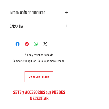
INFORMACIÓN DE PRODUCTO
Dimensiones fuera de
CARACTERÍSTICAS
GARANTÍA
la caja6,4cm H x
12,5cm W x 28cm D
ACCESORIOS
2 AÑOS
Dimensiones de la
Material
caja
Aluminio
No hay reseñas todavía
29cm H x 7.4cm W x
Comparte tu opinión. Deja la primera reseña.
12cm D
Cantidad
Instrucciones de
Dejar una reseña
10
mantenimiento
Lavar a mano
antes de usar
SETS
ACCESORIOS
PUEDES
Y
QUE
NECESITAR
Apto para
Barbacoas de pellets