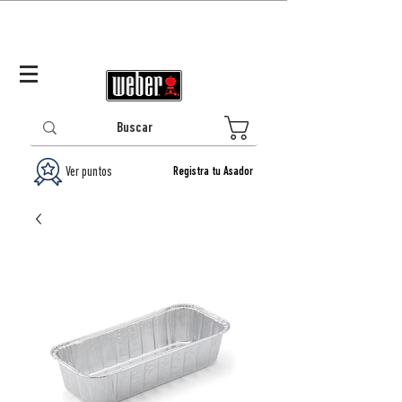
Panamá (ES)
Log In/Registrarse
0
Ver puntos
Registra tu Asador