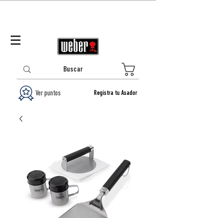
Panamá (ES)
Log In/Registrarse
0
Ver puntos
Registra tu Asador