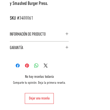
y Smashed Burger Press.
SKU #3400061
INFORMACIÓN DE PRODUCTO
Dimensiones
CARACTERÍSTICAS
GARANTÍA
16.30"H x 11.02"W
x 3.43"D
ACCESORIOS
2 AÑOS
Material
Acero inoxidable
No hay reseñas todavía
INSTRUCCIONES
PRODUCTO APTO
Comparte tu opinión. Deja la primera reseña.
DE
PARA
MANTENIMIENTO:
LAVAVAJILLAS, el
PRODUCTO APTO
papel para
Dejar una reseña
PARA LAVAVAJILLAS
hamburguesas es
desechable.