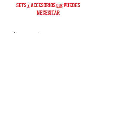
SETS
ACCESORIOS
PUEDES
Y
QUE
NECESITAR
Accesorios
Mango Removible
Repuesto Cámara de Carbón 18" S
Precio
B/. 14.09