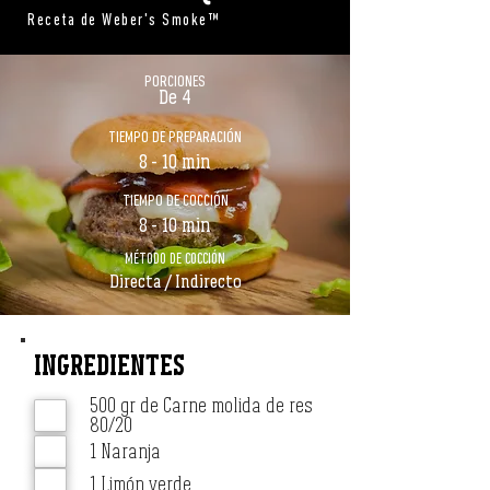
Receta de Weber's Smoke™
PORCIONES
De 4
TIEMPO DE PREPARACIÓN
8 - 10 min
TIEMPO DE COCCIÓN
8 - 10 min
MÉTODO DE COCCIÓN
Directa / Indirecto
INGREDIENTES
500 gr de Carne molida de res
80/20
1 Naranja
1 Limón verde