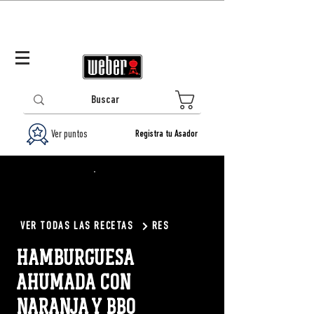
Panamá (ES)
Log In/Registrarse
0
Ver puntos
Registra tu Asador
VER TODAS LAS RECETAS
RES
HAMBURGUESA
AHUMADA CON
NARANJA Y BBQ