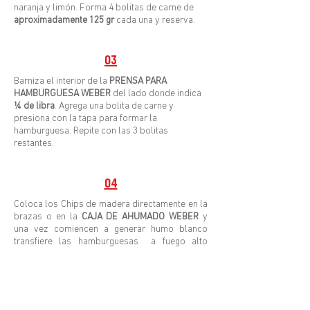
naranja y limón. Forma 4 bolitas de carne de
aproximadamente 125 gr
cada una y reserva.
03
Barniza el interior de la
PRENSA PARA
HAMBURGUESA WEBER
del lado donde indica
¼ de libra
. Agrega una bolita de carne y
presiona con la tapa para formar la
hamburguesa. Repite con las 3 bolitas
restantes.
04
Coloca los Chips de madera directamente en la
brazas o en la
CAJA DE AHUMADO WEBER
y
una vez comiencen a generar humo blanco
transfiere las hamburguesas a fuego alto
directo 4 minutos por cada lado, volteando
solo una vez.
05