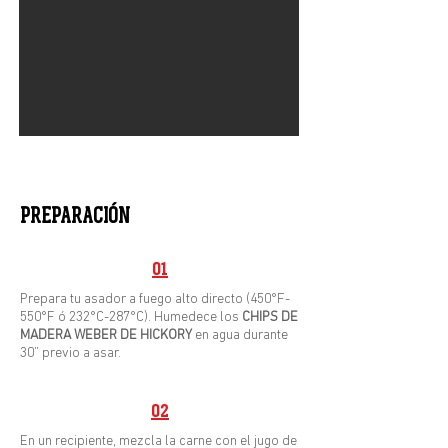
PREPARACIÓN
01
Prepara tu asador a fuego alto directo (450°F-
550°F ó 232°C-287°C). Humedece los
CHIPS DE
MADERA WEBER DE HICKORY
en agua durante
30” previo a asar.
02
En un recipiente, mezcla la carne con el jugo de