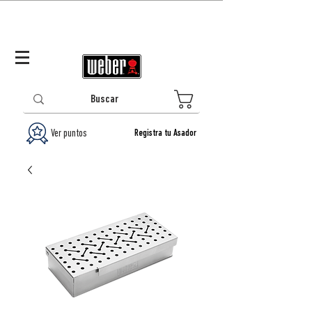
Panamá (ES)
Log In/Registrarse
0
Ver puntos
Registra tu Asador