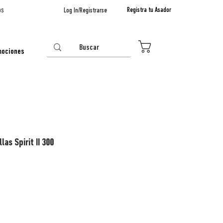
os
Registra tu Asador
Log In/Registrarse
0
mociones
las Spirit II 300