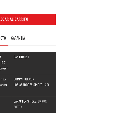
EGAR AL CARRITO
UCTO
GARANTÍA
A
CANTIDAD: 1
 11.7
grosor
 16.7
COMPATIBLE CON
 ancho
LOS ASADORES SPIRIT II 300
CARACTERÍSTICAS: UN (01)
BOTÓN