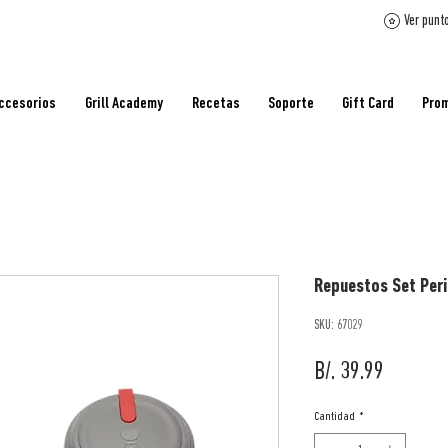
Ver punt
ccesorios
Grill Academy
Recetas
Soporte
Gift Card
Pro
Repuestos Set Peril
SKU: 67029
Precio
B/. 39.99
Cantidad
*