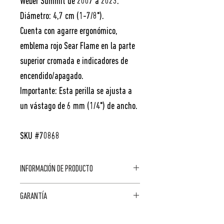
Weber Summit de 2007 a 2023.
Diámetro: 4,7 cm (1-7/8").
Cuenta con agarre ergonómico,
emblema rojo Sear Flame en la parte
superior cromada e indicadores de
encendido/apagado.
Importante: Esta perilla se ajusta a
un vástago de 6 mm (1/4") de ancho.
SKU #70868
INFORMACIÓN DE PRODUCTO
DIMENSIONES FUERA
CANTIDAD: 1
GARANTÍA
DE LA CAJA: 12.2 cm
de largo x 11.2 cm de
ACCESORIOS
2 AÑOS