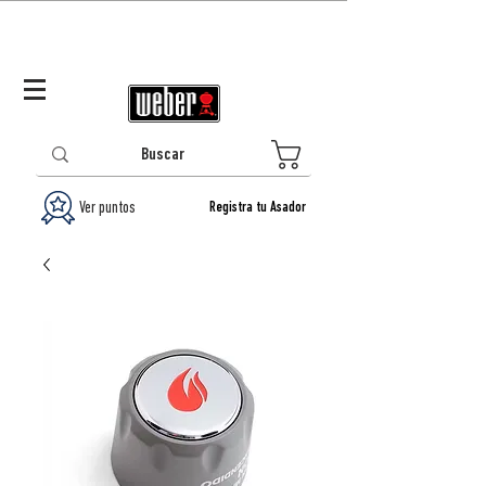
Panamá (ES)
Log In/Registrarse
0
Ver puntos
Registra tu Asador