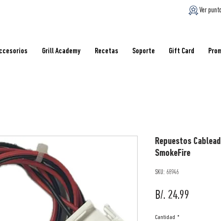
Ver punt
ccesorios
Grill Academy
Recetas
Soporte
Gift Card
Pro
Repuestos Cableado
SmokeFire
SKU: 68946
Precio
B/. 24.99
Cantidad
*