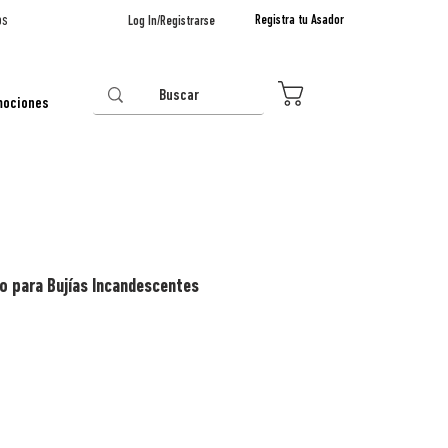
os
Registra tu Asador
Log In/Registrarse
0
mociones
 para Bujías Incandescentes