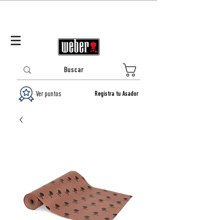
Panamá (ES)
Log In/Registrarse
0
Ver puntos
Registra tu Asador