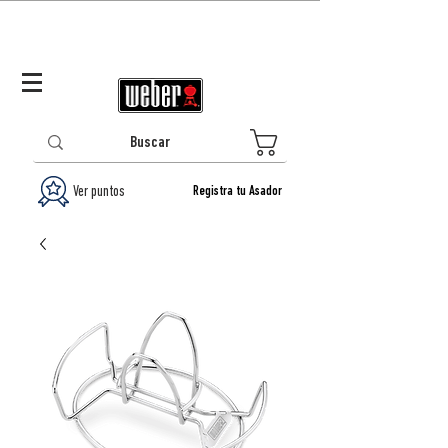
Panamá (ES)
Log In/Registrarse
0
Ver puntos
Registra tu Asador