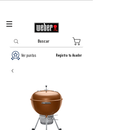
Panamá (ES)
Log In/Registrarse
0
Ver puntos
Registra tu Asador