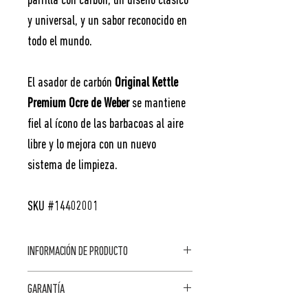
parrilla con carbón, un diseño clásico
y universal, y un sabor reconocido en
todo el mundo.
El asador de carbón
Original Kettle
Premium Ocre de Weber
se mantiene
fiel al ícono de las barbacoas al aire
libre y lo mejora con un nuevo
sistema de limpieza.
SKU #14402001
INFORMACIÓN DE PRODUCTO
DIMENSIONES, TAPA
CARACTERÍSTICAS
GARANTÍA
CERRADA (CM):