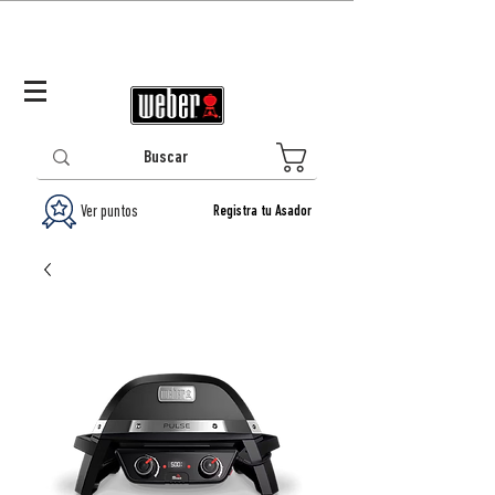
Panamá (ES)
Log In/Registrarse
0
Ver puntos
Registra tu Asador