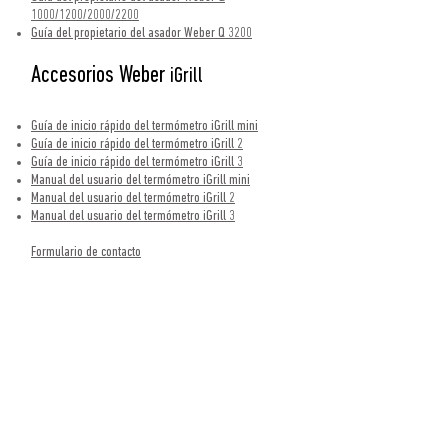
1000/1200/2000/2200
Guía del propietario del asador Weber Q 3200
Accesorios Weber
iGrill
Guía de inicio rápido del termómetro iGrill mini
Guía de inicio rápido del termómetro iGrill 2
Guía de inicio rápido del termómetro iGrill 3
Manual del usuario del termómetro iGrill mini
Manual del usuario del termómetro iGrill 2
Manual del usuario del termómetro iGrill 3
Formulario de contacto
Si buscas una guía de usuario, envíanos un breve
mensaje de correo electrónico a través del formulario
de contacto indicando el modelo exacto de tu asador
y, de ser posible, el año de compra. Nos pondremos
en contacto contigo lo antes posible.
Servicio Técnico