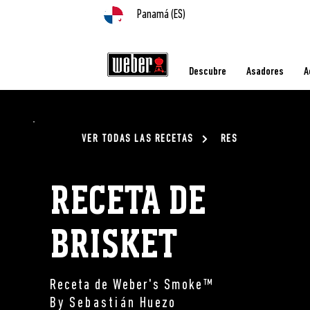
Panamá (ES)
Descubre
Asadores
A
VER TODAS LAS RECETAS
RES
RECETA DE
BRISKET
Receta de Weber's Smoke™
By
Sebastián
Huezo