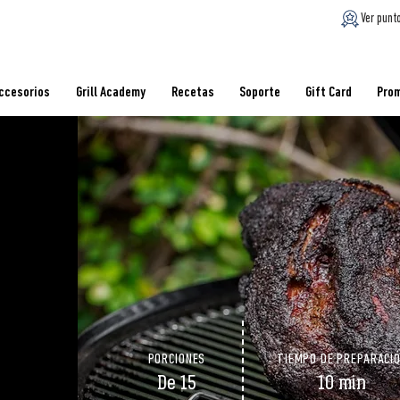
Ver punt
ccesorios
Grill Academy
Recetas
Soporte
Gift Card
Pro
PORCIONES
TIEMPO DE PREPARACI
De 15
10 min