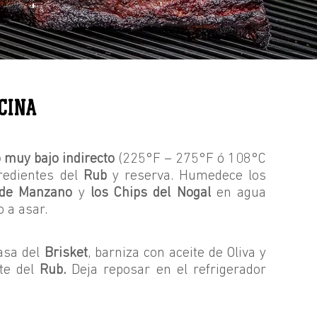
CINA
 muy bajo indirecto
(225°F – 275°F ó 108°C
redientes del
Rub
y reserva. Humedece los
 de Manzano
y
los Chips del Nogal
en agua
o a asar.
asa del
Brisket
, barniza con aceite de Oliva y
te del
Rub.
Deja reposar en el refrigerador