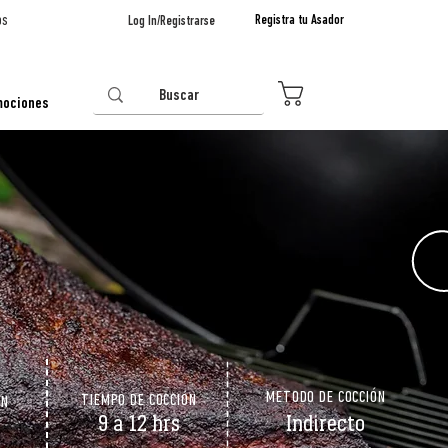
os
Registra tu Asador
Log In/Registrarse
0
mociones
METODO DE COCCIÓN
TIEMPO DE COCCIÓN
ÓN
9 a 12 hrs
Indirecto