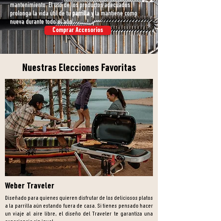
mantenimiento. El uso de los productos adecuados
prolonga la vida
útil de tu
parrilla
y la mantiene como
nueva durante todo el año.
Comprar Accesorios
Nuestras Elecciones Favoritas
Weber Traveler
Diseñado para quienes quieren disfrutar de los deliciosos platos
a
la
parrilla aún estando fuera de casa. Si tienes pensado hacer
un viaje al
aire libre, el diseño del Traveler te garantiza una