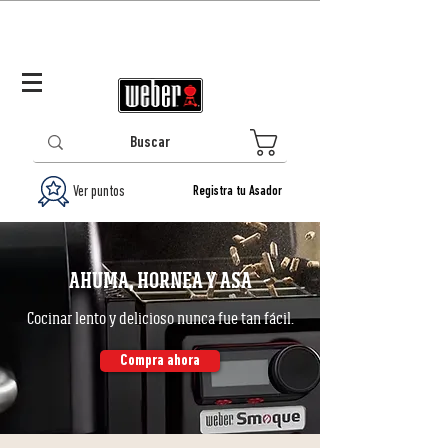
Panamá (ES)
Log In/Registrarse
0
Ver puntos
Registra tu Asador
AHUMA, HORNEA Y ASA
Cocinar lento y delicioso nunca fue tan fácil.
Compra ahora