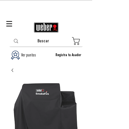
Panamá (ES)
Log In/Registrarse
0
Ver puntos
Registra tu Asador