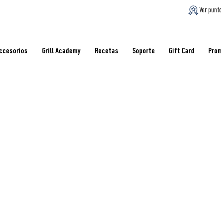
Ver punt
ccesorios
Grill Academy
Recetas
Soporte
Gift Card
Pro