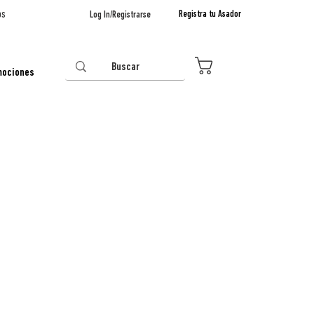
os
Registra tu Asador
Log In/Registrarse
0
mociones