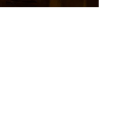
VER TODAS LAS RECETAS
CERDO
LOMO DE
CERDO JERK
Receta de Weber's
Smoke™
PORCIONES