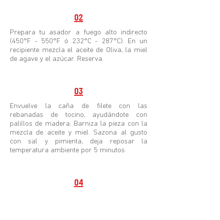
02
Prepara tu asador a fuego alto indirecto
(450°F - 550°F ó 232°C - 287°C). En un
recipiente mezcla el aceite de Oliva, la miel
de agave y el azúcar. Reserva.
03
Envuelve la caña de filete con las
rebanadas de tocino, ayudándote con
palillos de madera. Barniza la pieza con la
mezcla de aceite y miel. Sazona al gusto
con sal y pimienta, deja reposar la
temperatura ambiente por 5 minutos.
04
Transfiere el corte a tu asador a fuego
indirecto de 25 a 35 minutos con la tapa
cerrada, dándole vuelta un par de veces.