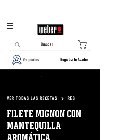
Panamá (ES)
Log In/Registrarse
0
Ver puntos
Registra tu Asador
VER TODAS LAS RECETAS
RES
FILETE MIGNON CON
MANTEQUILLA
AROMÁTICA