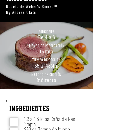
Receta de Weber's Smoke™
By Andrés Ulate
PORCIONES
De 4 a 6
TIEMPO DE PREPARACIÓN
15 min
TIEMPO DE COCCIÓN
35 a 45Min
METODO DE COCCIÓN
Indirecto
INGREDIENTES
1.2 a 1.3 kilos Caña de Res
limpia
250 gr. Tocino de buena