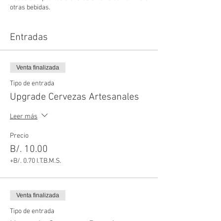
otras bebidas.
Duración:
Disfruta un delicioso taller de 3
horas. El taller está certificado por Weber.
Incluye todas las herramientas y utensilios
Entradas
necesarios para el taller.
Venta finalizada
Tipo de entrada
Upgrade Cervezas Artesanales
Leer más
Precio
B/. 10.00
+B/. 0.70 I.T.B.M.S.
Venta finalizada
Tipo de entrada