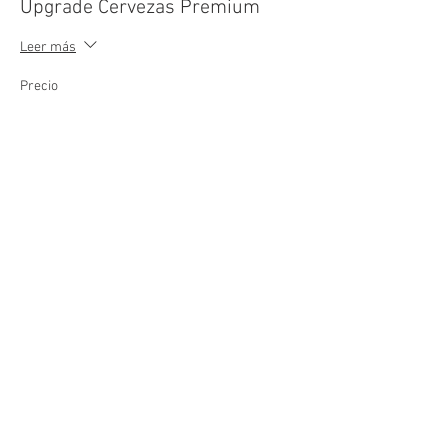
Upgrade Cervezas Premium
Leer más
Precio
B/. 8.00
+B/. 0.56 I.T.B.M.S.
Compartir este evento
EXPLORA
WEBER
SERVICIO AL CLIENTE
Accesorios
Acerca de Weber
Contacto