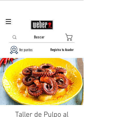
Panamá (ES)
Log In/Registrarse
0
Ver puntos
Registra tu Asador
Taller de Pulpo al