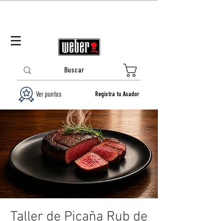
Panamá (ES)
Log In/Registrarse
0
Ver puntos
Registra tu Asador
Taller de Picaña Rub de