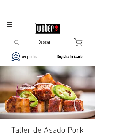
Panamá (ES)
Log In/Registrarse
0
Ver puntos
Registra tu Asador
Taller de Asado Pork