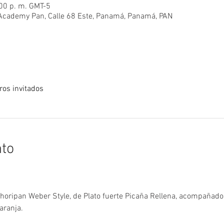
:00 p. m. GMT-5
l Academy Pan, Calle 68 Este, Panamá, Panamá, PAN
ros invitados
nto
horipan Weber Style, de Plato fuerte Picaña Rellena, acompaña
aranja.