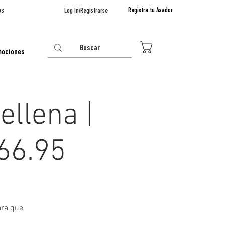
os
Registra tu Asador
Log In/Registrarse
0
mociones
ellena |
$66.95
ara que