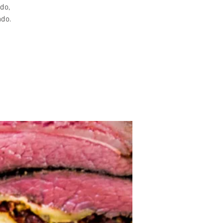
do,
ado.