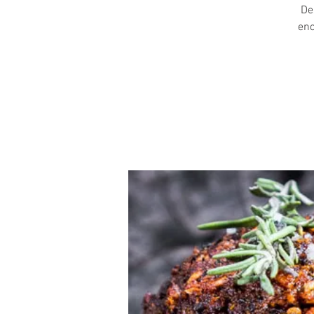
De
enc