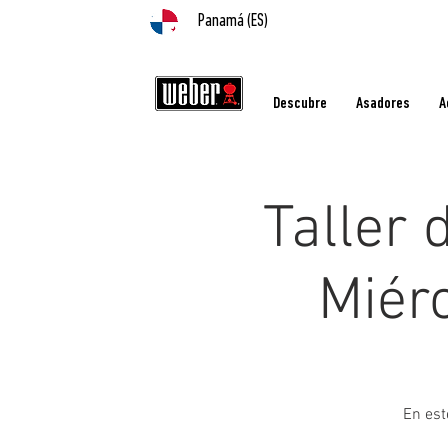
Panamá (ES)
Descubre
Asadores
A
Taller 
Miérc
En est