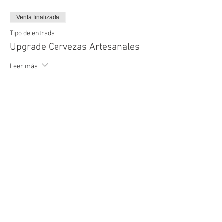
Venta finalizada
Tipo de entrada
Upgrade Cervezas Artesanales
Leer más
Precio
B/. 10.00
+B/. 0.70 I.T.B.M.S.
Compartir este evento