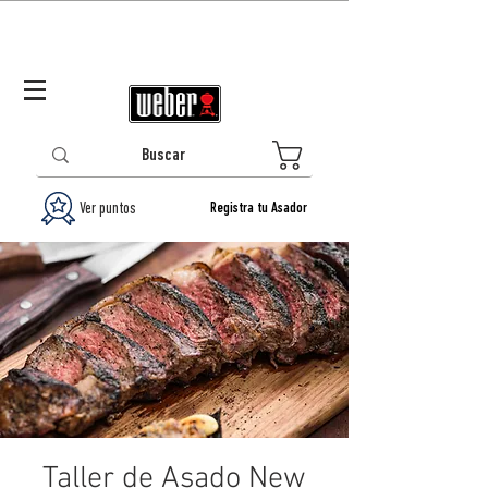
Panamá (ES)
Log In/Registrarse
0
Ver puntos
Registra tu Asador
Taller de Asado New