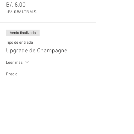
B/. 8.00
+B/. 0.56 I.T.B.M.S.
Venta finalizada
Tipo de entrada
Upgrade de Champagne
Leer más
Precio
B/. 71.00
+B/. 4.97 I.T.B.M.S.
Venta finalizada
Tipo de entrada
Upgrade de Vino Espumante