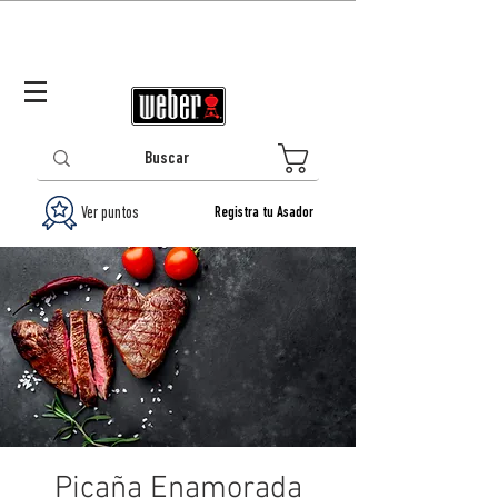
Panamá (ES)
Log In/Registrarse
0
Ver puntos
Registra tu Asador
Picaña Enamorada