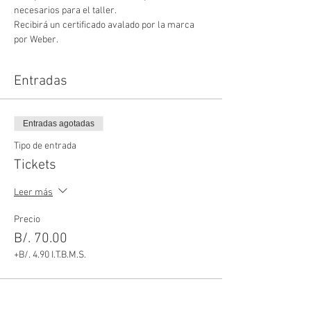
necesarios para el taller.
Recibirá un certificado avalado por la marca 
por Weber.
Entradas
Entradas agotadas
Tipo de entrada
Tickets
Leer más
Precio
B/. 70.00
+B/. 4.90 I.T.B.M.S.
Este evento está agotado