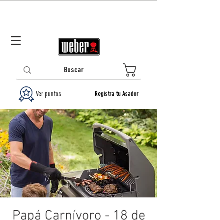
Panamá (ES)
Log In/Registrarse
0
Ver puntos
Registra tu Asador
Papá Carnívoro - 18 de