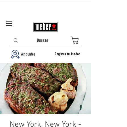
Panamá (ES)
Log In/Registrarse
0
Ver puntos
Registra tu Asador
New York, New York -