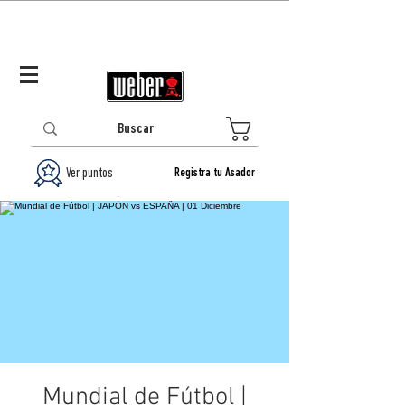
Panamá (ES)
Log In/Registrarse
0
Ver puntos
Registra tu Asador
Mundial de Fútbol |