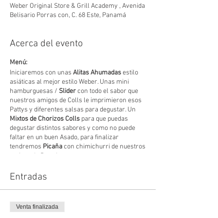
Weber Original Store & Grill Academy , Avenida
Belisario Porras con, C. 68 Este, Panamá
Acerca del evento
Menú:
Iniciaremos con unas
Alitas Ahumadas
estilo
asiáticas al mejor estilo Weber. Unas mini
hamburguesas /
Slider
con todo el sabor que
nuestros amigos de Colls le imprimieron esos
Pattys y diferentes salsas para degustar. Un
Mixtos de Chorizos Colls
para que puedas
degustar distintos sabores y como no puede
faltar en un buen Asado, para finalizar
tendremos
Picaña
con chimichurri de nuestros
amigos de Pretelt.
Duración:
Disfruta un delicioso taller express de una (01)
Entradas
hora para que puedas disfrutar del mundial de
futbol Qatar 2022.
Información adicional:
Venta finalizada
El taller está certificado por Weber. Incluye