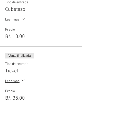
todas las herramientas y utensilios necesarios
Tipo de entrada
para el taller.
Cubetazo
Leer más
Precio
B/. 10.00
Venta finalizada
Tipo de entrada
Ticket
Leer más
Precio
B/. 35.00