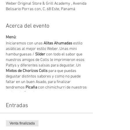
Weber Original Store & Grill Academy , Avenida
Belisario Porras con, C. 68 Este, Panamá
Acerca del evento
Menú:
Iniciaremos con unas
Alitas Ahumadas
estilo
asiáticas al mejor estilo Weber. Unas mini
hamburguesas /
Slider
con todo el sabor que
nuestros amigos de Colls le imprimieron esos
Pattys y diferentes salsas para degustar. Un
Mixtos de Chorizos Colls
para que puedas
degustar distintos sabores y como no puede
faltar en un buen Asado, para finalizar
tendremos
Picaña
con chimichurri de nuestros
amigos de Pretelt.
Duración:
Disfruta un delicioso taller express de una (01)
Entradas
hora para que puedas disfrutar del mundial de
futbol Qatar 2022.
Información adicional:
Venta finalizada
El taller está certificado por Weber. Incluye