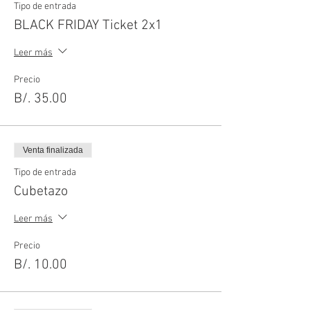
todas las herramientas y utensilios necesarios
Tipo de entrada
para el taller.
BLACK FRIDAY Ticket 2x1
Leer más
Precio
B/. 35.00
Venta finalizada
Tipo de entrada
Cubetazo
Leer más
Precio
B/. 10.00