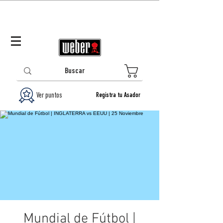
Panamá (ES)
Log In/Registrarse
0
Ver puntos
Registra tu Asador
Mundial de Fútbol |