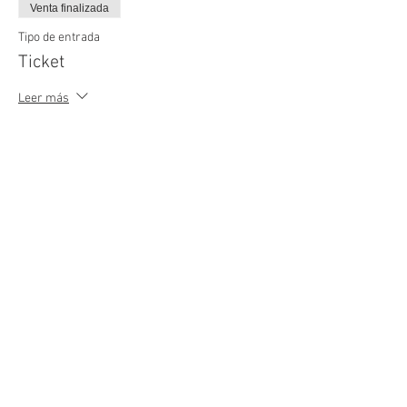
Venta finalizada
Tipo de entrada
Ticket
Leer más
Precio
B/. 35.00
Compartir este evento
EXPLORA
WEBER
SERVICIO AL CLIENTE