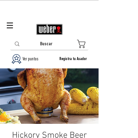
Panamá (ES)
Log In/Registrarse
0
Ver puntos
Registra tu Asador
Hickory Smoke Beer