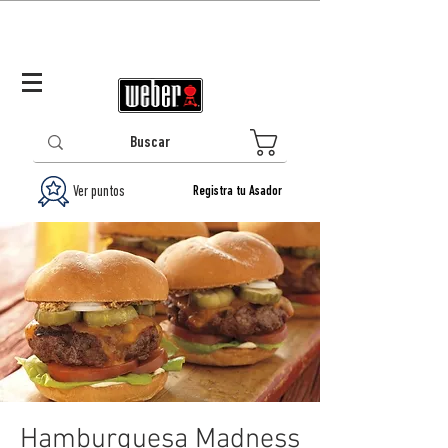
Panamá (ES)
Log In/Registrarse
0
Ver puntos
Registra tu Asador
Hamburguesa Madness