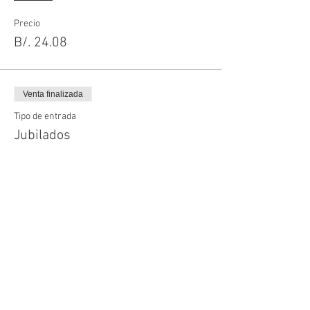
Precio
B/. 24.08
Venta finalizada
Tipo de entrada
Jubilados
Leer más
Precio
B/. 43.34
Compartir este evento