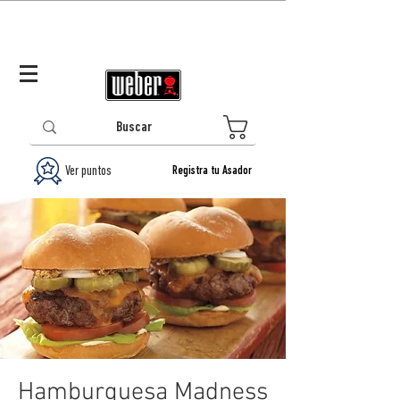
Panamá (ES)
Log In/Registrarse
0
Ver puntos
Registra tu Asador
Hamburguesa Madness