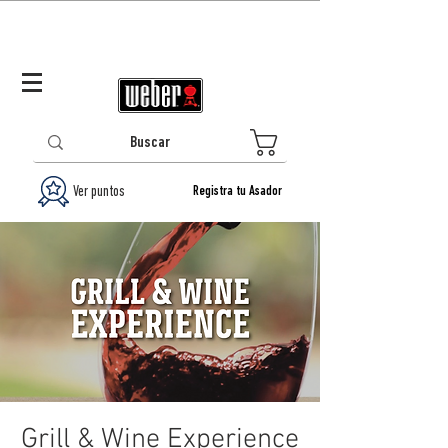
Panamá (ES)
Log In/Registrarse
0
Ver puntos
Registra tu Asador
Grill & Wine Experience