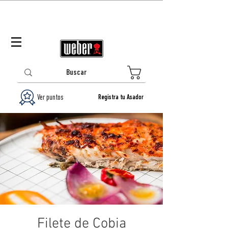
Panamá (ES)
Log In/Registrarse
0
Ver puntos
Registra tu Asador
Filete de Cobia