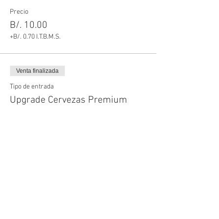
Precio
B/. 10.00
+B/. 0.70 I.T.B.M.S.
Venta finalizada
Tipo de entrada
Upgrade Cervezas Premium
Leer más
Precio
B/. 8.00
+B/. 0.56 I.T.B.M.S.