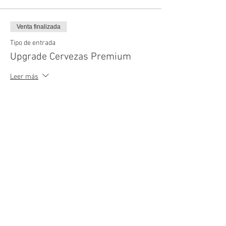
Venta finalizada
Tipo de entrada
Upgrade Cervezas Premium
Leer más
Precio
B/. 8.00
+B/. 0.56 I.T.B.M.S.
Compartir este evento