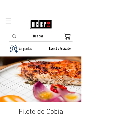
Panamá (ES)
Log In/Registrarse
0
Ver puntos
Registra tu Asador
Filete de Cobia