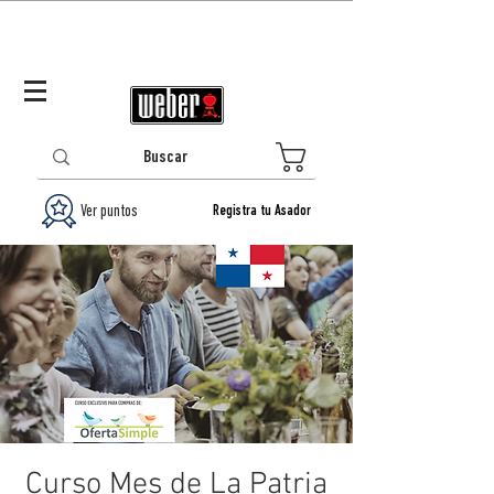
Panamá (ES)
Log In/Registrarse
0
Ver puntos
Registra tu Asador
Curso Mes de La Patria