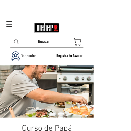
Panamá (ES)
Log In/Registrarse
0
Ver puntos
Registra tu Asador
Curso de Papá