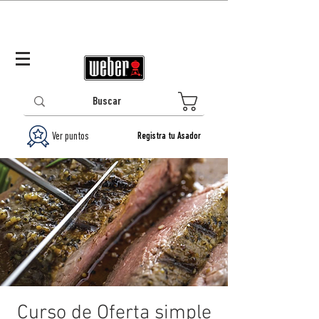
Panamá (ES)
Log In/Registrarse
0
Ver puntos
Registra tu Asador
Curso de Oferta simple