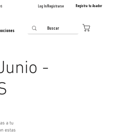
os
Registra tu Asador
Log In/Registrarse
0
mociones
Junio -
S
as a tu
on estas