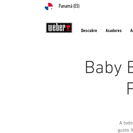
Panamá (ES)
Descubre
Asadores
A
Baby B
A todo
gusto, 