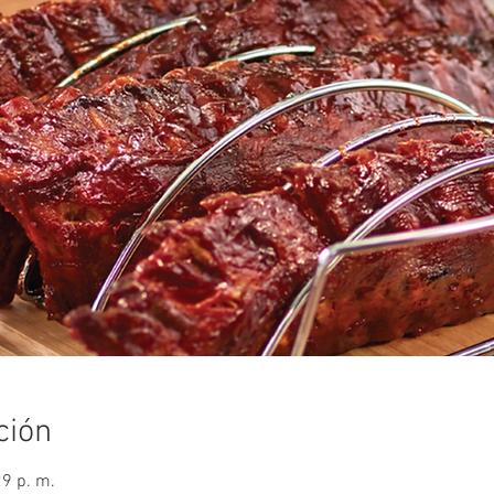
ción
29 p. m.