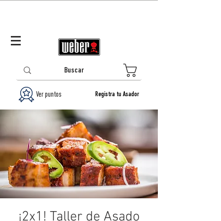
Panamá (ES)
Log In/Registrarse
0
Ver puntos
Registra tu Asador
¡2x1! Taller de Asado