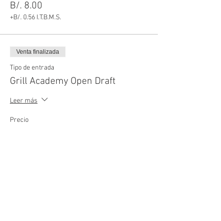
B/. 8.00
+B/. 0.56 I.T.B.M.S.
Venta finalizada
Tipo de entrada
Grill Academy Open Draft
Leer más
Precio
B/. 15.00
+B/. 1.05 I.T.B.M.S.
Venta finalizada
Tipo de entrada
50% OFF NEW REAL GRILLING