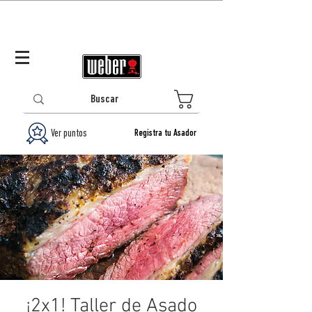
Panamá (ES)
Log In/Registrarse
0
Ver puntos
Registra tu Asador
¡2x1! Taller de Asado