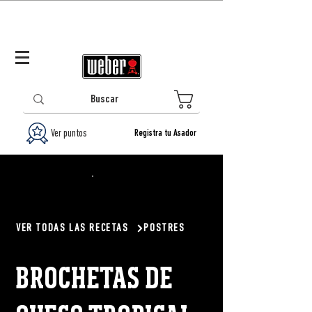
Panamá (ES)
Log In/Registrarse
0
Ver puntos
Registra tu Asador
VER TODAS LAS RECETAS
POSTRES
BROCHETAS DE