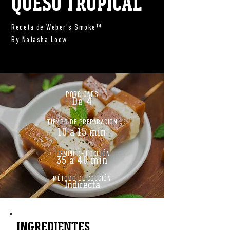
QUESO TROPICAL
Receta de Weber's Smoke™
By Natasha Loew
PORCIONES
De 4
TIEMPO DE PREPARACIÓN
10 a 15 min
TIEMPO DE COCCIÓN
35 a 40 min
MÉTODO DE COCCIÓN
Indirecta
INGREDIENTES