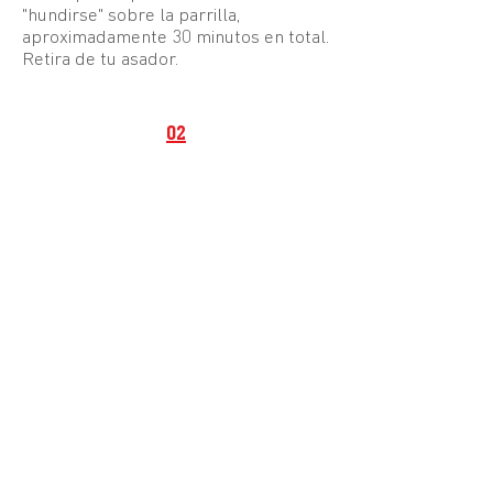
"hundirse" sobre la parrilla,
aproximadamente 30 minutos en total.
Retira de tu asador.
02
Para servir, acompaña el resto de la
sal y tus galletas favoritas.