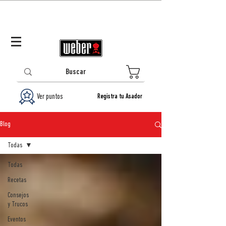
Panamá (ES)
Log In/Registrarse
0
Ver puntos
Registra tu Asador
Blog
Todas
Todas
Recetas
Consejos
y Trucos
Eventos