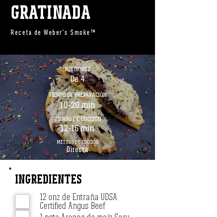
GRATINADA
Receta de Weber's Smoke™
PORCIONES
De 4
TIEMPO DE PREPARACIÓN
10-20 min
TIEMPO DE COCCIÓN
12-16 min
MÉTODO DE COCCIÓN
Directa
INGREDIENTES
12 onz de Entraña UDSA
Certified Angus Beef