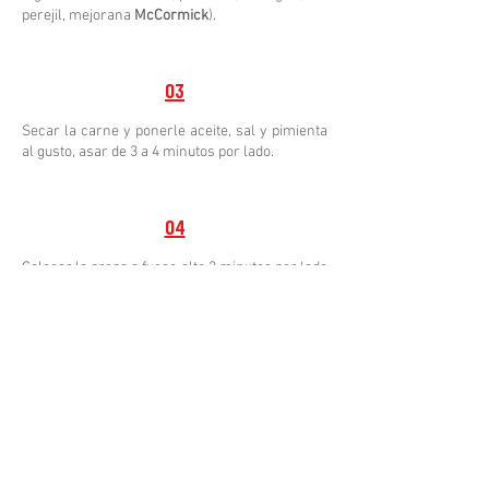
perejil, mejorana
McCormick
).
03
Secar la carne y ponerle aceite, sal y pimienta
al gusto, asar de 3 a 4 minutos por lado.
04
Colocar la arepa a fuego alto 2 minutos por lado
sacarla colocarle la mantequilla saborizada
05
La carne reposarla 3 minutos, cortarla en
contra de la fibra y colocarla encima de la
arepa, coronarla con queso cremoso rallado.