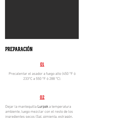
PREPARACIÓN
01
Precalentar el asador a fuego alto (450 °F ó
233°C a 550 °F ó 288 °C).
02
Dejar la mantequilla
Lurpak
a temperatura
ambiente, luego mezclar con el resto de los
ingredientes secos (Sal, pimienta, estragón,