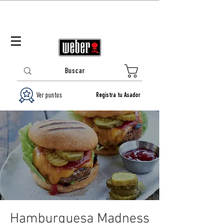
Panamá (ES)
Log In/Registrarse
0
Ver puntos
Registra tu Asador
Hamburguesa Madness